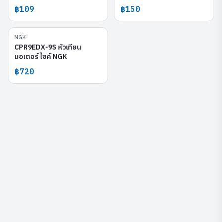
฿109
฿150
NGK
CPR9EDX-9S
CPR9EDX-9S หัวเทียน
มอเตอร์ไซค์ NGK
฿720