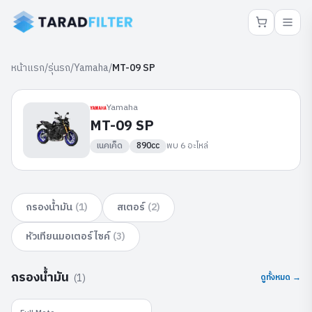
หน้าแรก
/
รุ่นรถ
/
Yamaha
/
MT-09 SP
Yamaha
MT-09 SP
เนคเค็ด
890cc
พบ
6
อะไหล่
กรองน้ำมัน
(
1
)
สเตอร์
(
2
)
หัวเทียนมอเตอร์ไซค์
(
3
)
กรองน้ำมัน
(
1
)
ดูทั้งหมด →