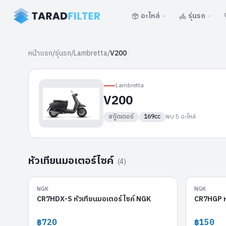
อะไหล่
รุ่นรถ
หน้าแรก
/
รุ่นรถ
/
Lambretta
/
V200
Lambretta
V200
สกู๊ตเตอร์
169cc
พบ
5
อะไหล่
หัวเทียนมอเตอร์ไซค์
(
4
)
CR7HDX-S
NGK
NGK
CR7HDX-S หัวเทียนมอเตอร์ไซค์ NGK
CR7HGP ห
฿720
฿150