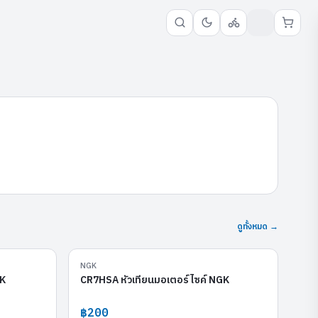
ดูทั้งหมด →
CR7HIX
CR7HSA
NGK
GK
CR7HSA หัวเทียนมอเตอร์ไซค์ NGK
฿200