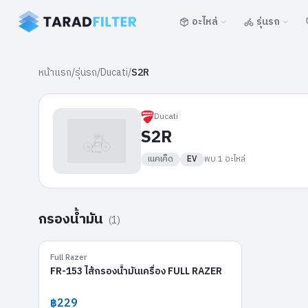
อะไหล่
รุ่นรถ
หน้าแรก
/
รุ่นรถ
/
Ducati
/
S2R
Ducati
S2R
เนคเค็ด
EV
พบ
1
อะไหล่
กรองน้ำมัน
(
1
)
FR-153
Full Razer
FR-153 ไส้กรองน้ำมันเครื่อง FULL RAZER
฿229