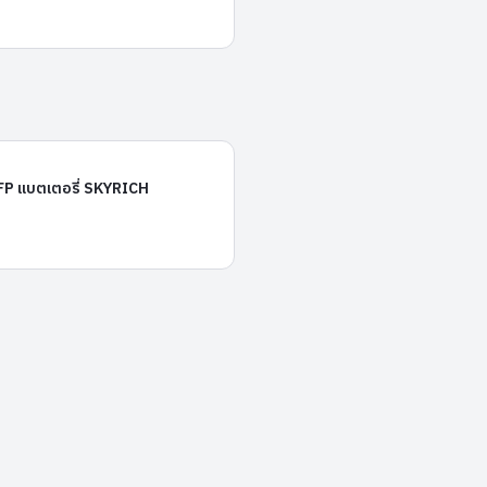
HJTZ7S-FP
P แบตเตอรี่ SKYRICH