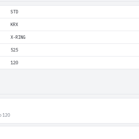
STD
KRX
X-RING
525
120
้อ 120