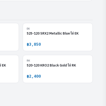
O Full Gold
525-120 SRX2 Metallic Blue
EK
525-120 SRX2 Metallic Blue โซ่ EK
฿3,850
etallic-Red
520-120 KRO2 Black Gold
RK
่ EK
520-120 KRO2 Black Gold โซ่ RK
฿2,400