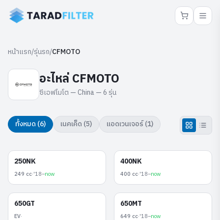
หน้าแรก
/
รุ่นรถ
/
CFMOTO
อะไหล่
CFMOTO
ซีเอฟโมโต
—
China
—
6
รุ่น
ทั้งหมด (
6
)
เนคเค็ด
(
5
)
แอดเวนเจอร์
(
1
)
เนคเค็ด
เนคเค็ด
250NK
400NK
249 cc
·
'18–
now
400 cc
·
'18–
now
เนคเค็ด
แอดเวนเจอร์
650GT
650MT
EV
·
649 cc
·
'18–
now