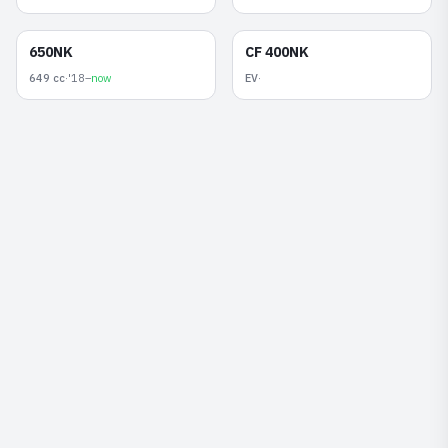
เนคเค็ด
เนคเค็ด
650NK
CF 400NK
649 cc
·
'18–
now
EV
·