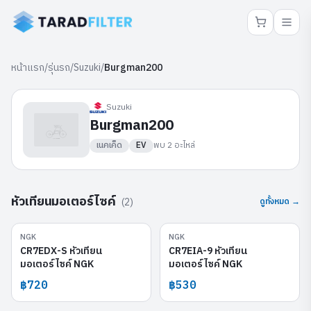
หน้าแรก
/
รุ่นรถ
/
Suzuki
/
Burgman200
Suzuki
Burgman200
เนคเค็ด
EV
พบ
2
อะไหล่
หัวเทียนมอเตอร์ไซค์
(
2
)
ดูทั้งหมด →
NGK
NGK
CR7EDX-S
CR7EIA-9
CR7EDX-S หัวเทียน
CR7EIA-9 หัวเทียน
มอเตอร์ไซค์ NGK
มอเตอร์ไซค์ NGK
฿720
฿530