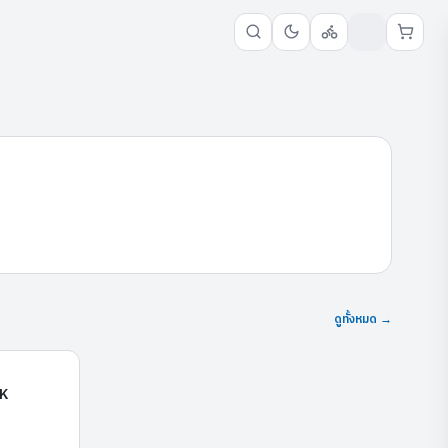
ดูทั้งหมด →
CR6HIX
GK