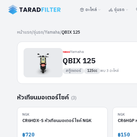
อะไหล่
รุ่นรถ
หน้าแรก
/
รุ่นรถ
/
Yamaha
/
QBIX 125
Yamaha
QBIX 125
สกู๊ตเตอร์
125cc
พบ
3
อะไหล่
หัวเทียนมอเตอร์ไซค์
(
3
)
CR6HDX-S
NGK
NGK
CR6HDX-S หัวเทียนมอเตอร์ไซค์ NGK
CR6HGP ห
฿720
฿150