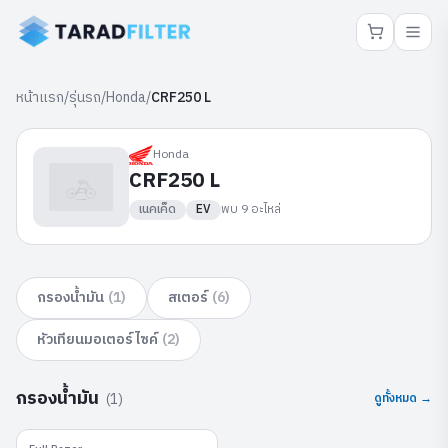
หน้าแรก
/
รุ่นรถ
/
Honda
/
CRF250 L
Honda
CRF250 L
เนคเค็ด
EV
พบ
9
อะไหล่
กรองน้ำมัน
(
1
)
สเตอร์
(
6
)
หัวเทียนมอเตอร์ไซค์
(
2
)
กรองน้ำมัน
(
1
)
ดูทั้งหมด →