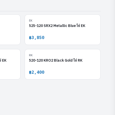
O Full Gold
525-120 SRX2 Metallic Blue
EK
525-120 SRX2 Metallic Blue โซ่ EK
฿3,850
etallic-Red
520-120 KRO2 Black Gold
RK
่ EK
520-120 KRO2 Black Gold โซ่ RK
฿2,400