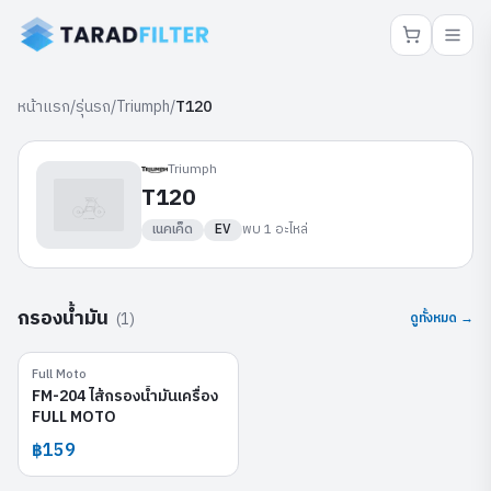
หน้าแรก
/
รุ่นรถ
/
Triumph
/
T120
Triumph
T120
เนคเค็ด
EV
พบ
1
อะไหล่
กรองน้ำมัน
(
1
)
ดูทั้งหมด →
Full Moto
FM-204
FM-204 ไส้กรองน้ำมันเครื่อง
FULL MOTO
฿159