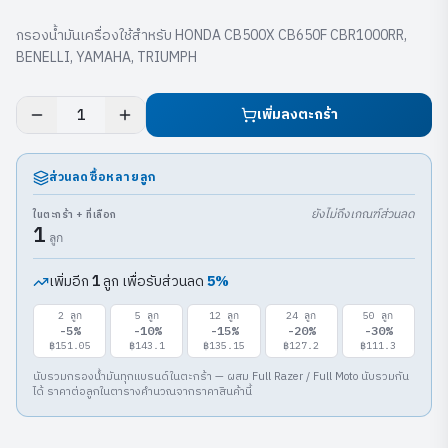
กรองน้ำมันเครื่องใช้สำหรับ HONDA CB500X CB650F CBR1000RR,
BENELLI, YAMAHA, TRIUMPH
เพิ่มลงตะกร้า
1
ส่วนลดซื้อหลายลูก
ยังไม่ถึงเกณฑ์ส่วนลด
ในตะกร้า + ที่เลือก
1
ลูก
เพิ่มอีก
ลูก เพื่อรับส่วนลด
5
%
1
2
ลูก
5
ลูก
12
ลูก
24
ลูก
50
ลูก
-
5
%
-
10
%
-
15
%
-
20
%
-
30
%
฿151.05
฿143.1
฿135.15
฿127.2
฿111.3
นับรวมกรองน้ำมันทุกแบรนด์ในตะกร้า — ผสม Full Razer / Full Moto นับรวมกัน
ได้ ราคาต่อลูกในตารางคำนวณจากราคาสินค้านี้