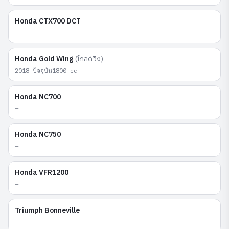
Honda
CTX700 DCT
—
Honda
Gold Wing
(
โกลด์วิง
)
2018–ปัจจุบัน
1800
cc
Honda
NC700
—
Honda
NC750
—
Honda
VFR1200
—
Triumph
Bonneville
—