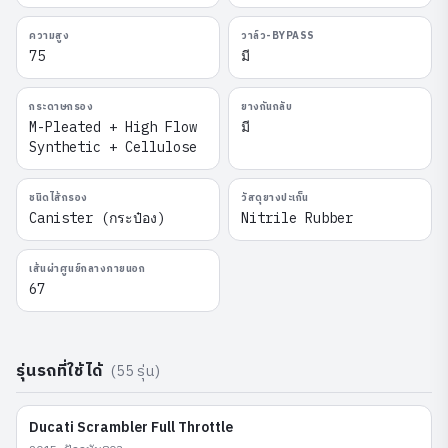
ความสูง
วาล์ว-BYPASS
75
มี
กระดาษกรอง
ยางกันกลับ
M-Pleated + High Flow
มี
Synthetic + Cellulose
ชนิดไส้กรอง
วัสดุยางปะเก็น
Canister (กระป๋อง)
Nitrile Rubber
เส้นผ่าศูนย์กลางภายนอก
67
รุ่นรถที่ใช้ได้
(
55
รุ่น)
Ducati
Scrambler Full Throttle