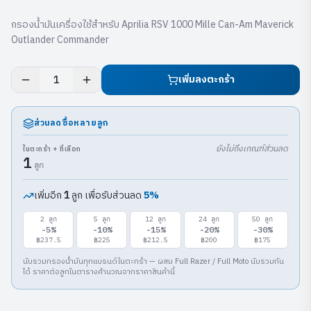
กรองน้ำมันเครื่องใช้สำหรับ Aprilia RSV 1000 Mille Can-Am Maverick
Outlander Commander
เพิ่มลงตะกร้า
1
ส่วนลดซื้อหลายลูก
ยังไม่ถึงเกณฑ์ส่วนลด
ในตะกร้า + ที่เลือก
1
ลูก
เพิ่มอีก
ลูก เพื่อรับส่วนลด
5
%
1
2
ลูก
5
ลูก
12
ลูก
24
ลูก
50
ลูก
-
5
%
-
10
%
-
15
%
-
20
%
-
30
%
฿237.5
฿225
฿212.5
฿200
฿175
นับรวมกรองน้ำมันทุกแบรนด์ในตะกร้า — ผสม Full Razer / Full Moto นับรวมกัน
ได้ ราคาต่อลูกในตารางคำนวณจากราคาสินค้านี้