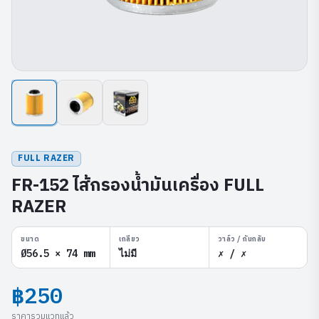
FULL RAZER
FR-152 ไส้กรองน้ำมันเครื่อง FULL
RAZER
ขนาด
เกลียว
วาล์ว / กันกลับ
Ø56.5 × 74 mm
ไม่มี
✗ / ✗
฿250
ราคารวมแวทแล้ว