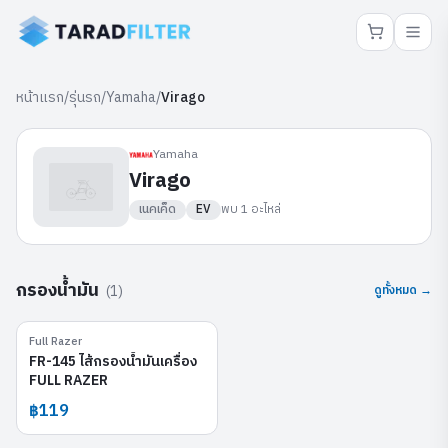
หน้าแรก
/
รุ่นรถ
/
Yamaha
/
Virago
Yamaha
Virago
เนคเค็ด
EV
พบ
1
อะไหล่
กรองน้ำมัน
(
1
)
ดูทั้งหมด →
Full Razer
FR-145
FR-145 ไส้กรองน้ำมันเครื่อง
FULL RAZER
฿119