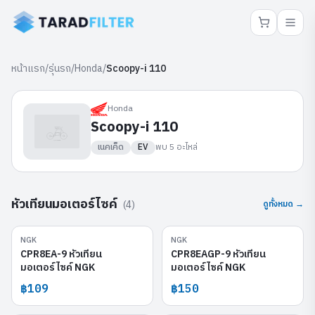
หน้าแรก
/
รุ่นรถ
/
Honda
/
Scoopy-i 110
Honda
Scoopy-i 110
เนคเค็ด
EV
พบ
5
อะไหล่
หัวเทียนมอเตอร์ไซค์
(
4
)
ดูทั้งหมด →
NGK
NGK
CPR8EA-9
CPR8EAGP-9
CPR8EA-9 หัวเทียน
CPR8EAGP-9 หัวเทียน
มอเตอร์ไซค์ NGK
มอเตอร์ไซค์ NGK
฿109
฿150