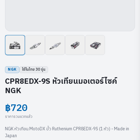
NGK
ใช้ในไทย
30
รุ่น
CPR8EDX-9S หัวเทียนมอเตอร์ไซค์
NGK
฿720
ราคารวมแวทแล้ว
NGK หัวเทียน MotoDX ขั้ว Ruthenium CPR8EDX-9S (1 หัว) - Made in
Japan