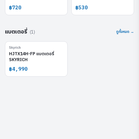
฿720
฿530
แบตเตอรี่
(
1
)
ดูทั้งหมด →
Skyrich
HJTX14H-FP
HJTX14H-FP แบตเตอรี่
SKYRICH
฿4,990