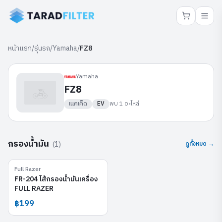
หน้าแรก
/
รุ่นรถ
/
Yamaha
/
FZ8
Yamaha
FZ8
เนคเค็ด
EV
พบ
1
อะไหล่
กรองน้ำมัน
(
1
)
ดูทั้งหมด →
Full Razer
FR-204
FR-204 ไส้กรองน้ำมันเครื่อง
FULL RAZER
฿199