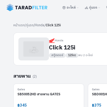
อะไหล่
รุ่นรถ
หน้าแรก
/
รุ่นรถ
/
Honda
/
Click 125i
Honda
Click 125i
สกู๊ตเตอร์
125cc
พบ
2
อะไหล่
สายพาน
(
2
)
SB50052HD
Gates
Gates
SB50052HD สายพาน GATES
SBD001H
฿345
฿375