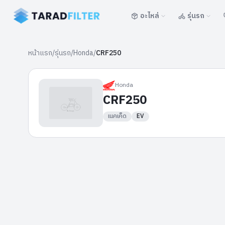
อะไหล่
รุ่นรถ
หน้าแรก
/
รุ่นรถ
/
Honda
/
CRF250
Honda
CRF250
เนคเค็ด
EV