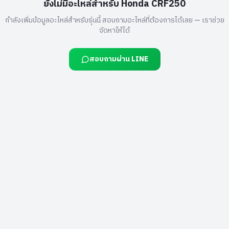
ยังไม่มีอะไหล่สำหรับ
Honda
CRF250
กำลังเพิ่มข้อมูลอะไหล่สำหรับรุ่นนี้ สอบถามอะไหล่ที่ต้องการได้เลย — เราช่วย
จัดหาให้ได้
สอบถามผ่าน LINE