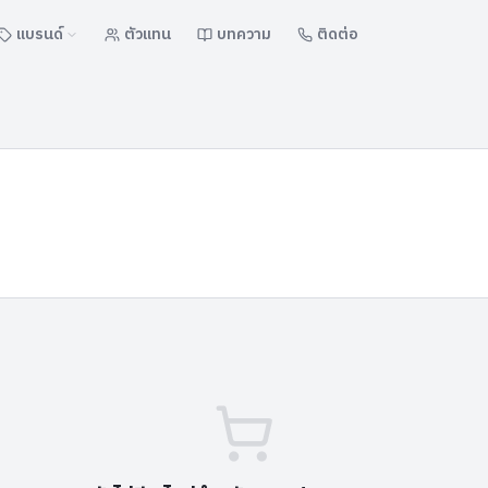
แบรนด์
ตัวแทน
บทความ
ติดต่อ