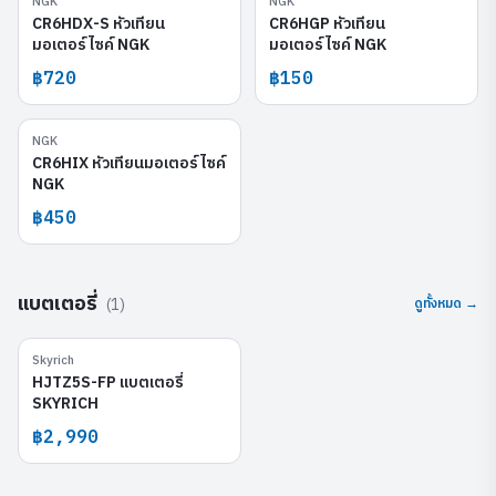
NGK
NGK
CR6HDX-S
CR6HGP
CR6HDX-S หัวเทียน
CR6HGP หัวเทียน
มอเตอร์ไซค์ NGK
มอเตอร์ไซค์ NGK
฿720
฿150
NGK
CR6HIX
CR6HIX หัวเทียนมอเตอร์ไซค์
NGK
฿450
แบตเตอรี่
(
1
)
ดูทั้งหมด →
Skyrich
HJTZ5S-FP
HJTZ5S-FP แบตเตอรี่
SKYRICH
฿2,990