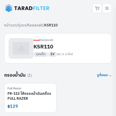
หน้าแรก
/
รุ่นรถ
/
Kawasaki
/
KSR110
Kawasaki
KSR110
เนคเค็ด
EV
พบ
1
อะไหล่
กรองน้ำมัน
(
1
)
ดูทั้งหมด →
Full Razer
FR-113
FR-113 ไส้กรองน้ำมันเครื่อง
FULL RAZER
฿129