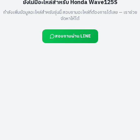
ยังไม่มีอะไหล่สำหรับ
Honda
Wave125S
กำลังเพิ่มข้อมูลอะไหล่สำหรับรุ่นนี้ สอบถามอะไหล่ที่ต้องการได้เลย — เราช่วย
จัดหาให้ได้
สอบถามผ่าน LINE