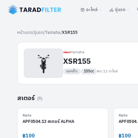
อะไหล่
รุ่นรถ
หน้าแรก
/
รุ่นรถ
/
Yamaha
/
XSR155
Yamaha
XSR155
เนคเค็ด
155cc
พบ
12
อะไหล่
สเตอร์
(
9
)
APF0504.13
Alpha
Alpha
APF0504.13 สเตอร์ ALPHA
APF0504.
฿100
฿100