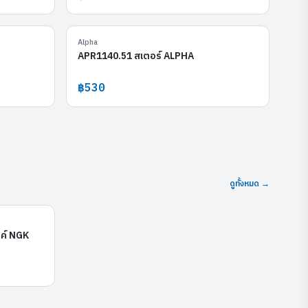
APR1140.49
APR1140.51
Alpha
APR1140.51 สเตอร์ ALPHA
฿530
ดูทั้งหมด →
CPR8EDX-9S
ค์ NGK