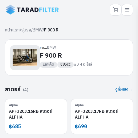
หน้าแรก
/
รุ่นรถ
/
BMW
/
F 900 R
BMW
F 900 R
เนคเค็ด
895cc
พบ
4
อะไหล่
สเตอร์
(
4
)
ดูทั้งหมด →
Alpha
Alpha
APF3203.16RB
APF3203.17RB
APF3203.16RB สเตอร์
APF3203.17RB สเตอร์
ALPHA
ALPHA
฿685
฿690