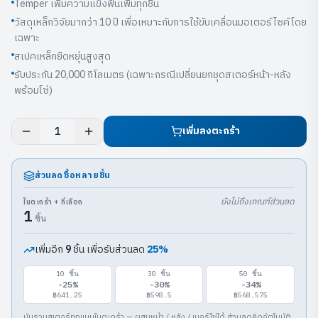
Temper เพิ่มความแข็งฟันเพิ่มทุกชิ้น
วัสดุเหล็กวิจัยมากว่า 10 ปี เพื่อเหมาะกับการใช้ขับเคลื่อนมอเตอร์ไซค์โดย
เฉพาะ
สเปคเหล็กยืดหยุ่นสูงสุด
รับประกัน 20,000 กิโลเมตร (เฉพาะกรณีเปลี่ยนยกชุดสเตอร์หน้า-หลัง
พร้อมโซ่)
เพิ่มลงตะกร้า
1
ส่วนลดซื้อหลายชิ้น
ยังไม่ถึงเกณฑ์ส่วนลด
ในตะกร้า + ที่เลือก
1
ชิ้น
เพิ่มอีก
ชิ้น เพื่อรับส่วนลด
25
%
9
10
ชิ้น
30
ชิ้น
50
ชิ้น
-
25
%
-
30
%
-
34
%
฿641.25
฿598.5
฿568.575
นับรวมสเตอร์ทุกแบบในตะกร้า — ผสมหน้า / หลัง / เบอร์โซ่ได้ ส่วนลดคิดอัตโนมัติ