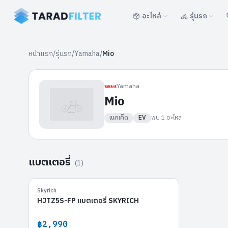
อะไหล่
รุ่นรถ
หน้าแรก
/
รุ่นรถ
/
Yamaha
/
Mio
Yamaha
Mio
เนคเค็ด
EV
พบ
1
อะไหล่
แบตเตอรี่
(
1
)
HJTZ5S-FP
Skyrich
HJTZ5S-FP แบตเตอรี่ SKYRICH
฿2,990