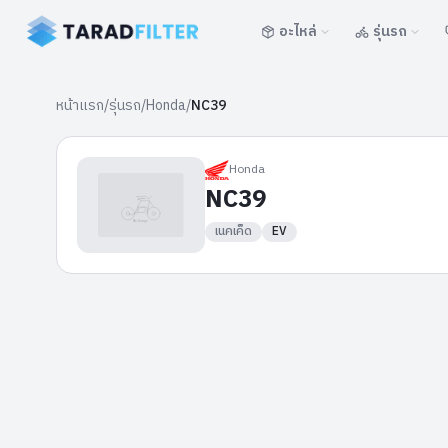
อะไหล่
รุ่นรถ
หน้าแรก
/
รุ่นรถ
/
Honda
/
NC39
Honda
NC39
เนคเค็ด
EV