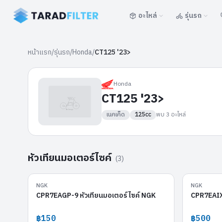
อะไหล่
รุ่นรถ
หน้าแรก
/
รุ่นรถ
/
Honda
/
CT125 '23>
Honda
CT125 '23>
เนคเค็ด
125cc
พบ
3
อะไหล่
หัวเทียนมอเตอร์ไซค์
(
3
)
CPR7EAGP-9
NGK
NGK
CPR7EAGP-9 หัวเทียนมอเตอร์ไซค์ NGK
CPR7EAIX-
฿150
฿500