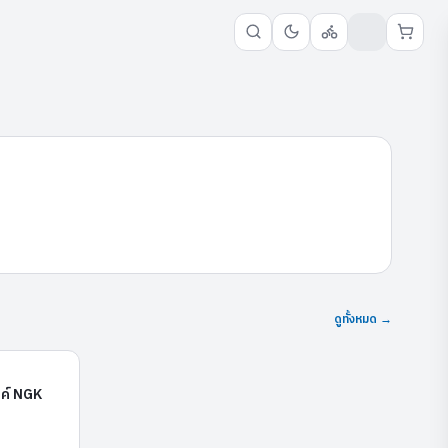
ดูทั้งหมด →
CPR7EDX-9S
ค์ NGK