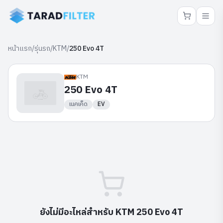
หน้าแรก
/
รุ่นรถ
/
KTM
/
250 Evo 4T
KTM
250 Evo 4T
เนคเค็ด
EV
ยังไม่มีอะไหล่สำหรับ
KTM
250 Evo 4T