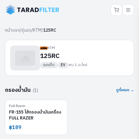
หน้าแรก
/
รุ่นรถ
/
KTM
/
125RC
KTM
125RC
เนคเค็ด
EV
พบ
1
อะไหล่
กรองน้ำมัน
(
1
)
ดูทั้งหมด →
Full Razer
FR-155
FR-155 ไส้กรองน้ำมันเครื่อง
FULL RAZER
฿189