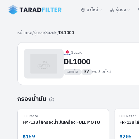
อะไหล่
รุ่นรถ
หน้าแรก
/
รุ่นรถ
/
Suzuki
/
DL1000
Suzuki
DL1000
เนคเค็ด
EV
พบ
3
อะไหล่
กรองน้ำมัน
(
2
)
FM-138
Full Moto
Full Razer
FM-138 ไส้กรองน้ำมันเครื่อง FULL MOTO
FR-138 ไส
฿159
฿205