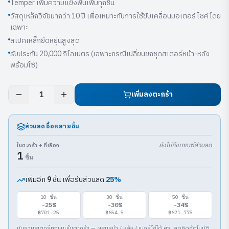
Temper เพิ่มความแข็งฟันเพิ่มทุกชิ้น
วัสดุเหล็กวิจัยมากว่า 10 ปี เพื่อเหมาะกับการใช้ขับเคลื่อนมอเตอร์ไซค์โดย
เฉพาะ
สเปคเหล็กยืดหยุ่นสูงสุด
รับประกัน 20,000 กิโลเมตร (เฉพาะกรณีเปลี่ยนยกชุดสเตอร์หน้า-หลัง
พร้อมโซ่)
เพิ่มลงตะกร้า
1
ส่วนลดซื้อหลายชิ้น
ยังไม่ถึงเกณฑ์ส่วนลด
ในตะกร้า + ที่เลือก
1
ชิ้น
เพิ่มอีก
ชิ้น เพื่อรับส่วนลด
25
%
9
10
ชิ้น
30
ชิ้น
50
ชิ้น
-
25
%
-
30
%
-
34
%
฿701.25
฿654.5
฿621.775
นับรวมสเตอร์ทุกแบบในตะกร้า — ผสมหน้า / หลัง / เบอร์โซ่ได้ ส่วนลดคิดอัตโนมัติ