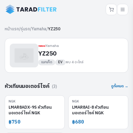
หน้าแรก
/
รุ่นรถ
/
Yamaha
/
YZ250
Yamaha
YZ250
เนคเค็ด
EV
พบ
4
อะไหล่
หัวเทียนมอเตอร์ไซค์
(
3
)
ดูทั้งหมด →
NGK
NGK
LMAR8ADX-9S
LMAR8AI-8
LMAR8ADX-9S หัวเทียน
LMAR8AI-8 หัวเทียน
มอเตอร์ไซค์ NGK
มอเตอร์ไซค์ NGK
฿750
฿680