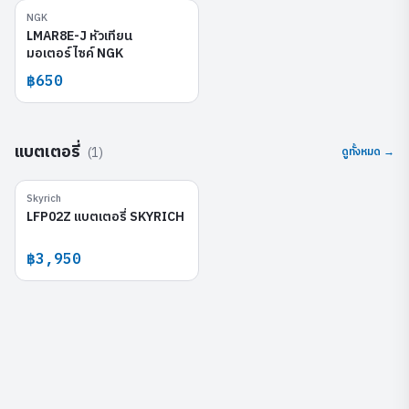
NGK
LMAR8E-J
LMAR8E-J หัวเทียน
มอเตอร์ไซค์ NGK
฿650
แบตเตอรี่
(
1
)
ดูทั้งหมด →
Skyrich
LFP02Z
LFP02Z แบตเตอรี่ SKYRICH
฿3,950