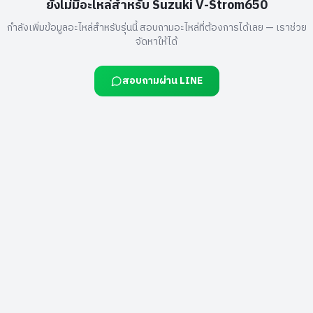
ยังไม่มีอะไหล่สำหรับ
Suzuki
V-Strom650
กำลังเพิ่มข้อมูลอะไหล่สำหรับรุ่นนี้ สอบถามอะไหล่ที่ต้องการได้เลย — เราช่วย
จัดหาให้ได้
สอบถามผ่าน LINE