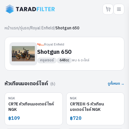
หน้าแรก
/
รุ่นรถ
/
Royal Enfield
/
Shotgun 650
Royal Enfield
Shotgun 650
ครุยเซอร์
648cc
พบ
6
อะไหล่
หัวเทียนมอเตอร์ไซค์
(
6
)
ดูทั้งหมด →
NGK
NGK
CR7E
CR7EDX-S
CR7E หัวเทียนมอเตอร์ไซค์
CR7EDX-S หัวเทียน
NGK
มอเตอร์ไซค์ NGK
฿109
฿720