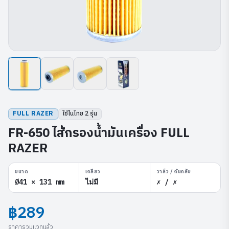
FULL RAZER
ใช้ในไทย
2
รุ่น
FR-650 ไส้กรองน้ำมันเครื่อง FULL
RAZER
ขนาด
เกลียว
วาล์ว / กันกลับ
Ø41 × 131 mm
ไม่มี
✗ / ✗
฿289
ราคารวมแวทแล้ว