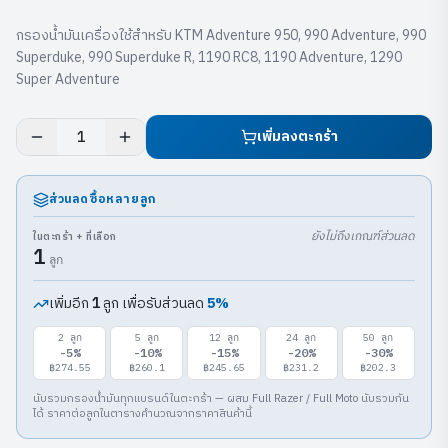
กรองน้ำมันเครื่องใช้สำหรับ KTM Adventure 950, 990 Adventure, 990
Superduke, 990 Superduke R, 1190 RC8, 1190 Adventure, 1290
Super Adventure
เพิ่มลงตะกร้า
1
ส่วนลดซื้อหลายลูก
ยังไม่ถึงเกณฑ์ส่วนลด
ในตะกร้า + ที่เลือก
1
ลูก
เพิ่มอีก
ลูก เพื่อรับส่วนลด
5
%
1
2
ลูก
5
ลูก
12
ลูก
24
ลูก
50
ลูก
-
5
%
-
10
%
-
15
%
-
20
%
-
30
%
฿274.55
฿260.1
฿245.65
฿231.2
฿202.3
นับรวมกรองน้ำมันทุกแบรนด์ในตะกร้า — ผสม Full Razer / Full Moto นับรวมกัน
ได้ ราคาต่อลูกในตารางคำนวณจากราคาสินค้านี้