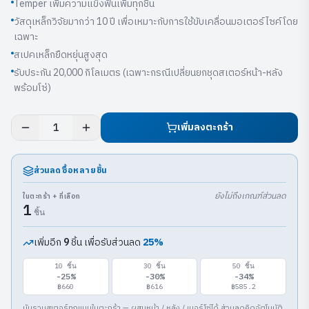
Temper เพิ่มความแข็งฟันเพิ่มทุกชิ้น
วัสดุเหล็กวิจัยมากว่า 10 ปี เพื่อเหมาะกับการใช้ขับเคลื่อนมอเตอร์ไซค์โดย
เฉพาะ
สเปคเหล็กยืดหยุ่นสูงสุด
รับประกัน 20,000 กิโลเมตร (เฉพาะกรณีเปลี่ยนยกชุดสเตอร์หน้า-หลัง
พร้อมโซ่)
เพิ่มลงตะกร้า
1
ส่วนลดซื้อหลายชิ้น
ยังไม่ถึงเกณฑ์ส่วนลด
ในตะกร้า + ที่เลือก
1
ชิ้น
เพิ่มอีก
ชิ้น เพื่อรับส่วนลด
25
%
9
10
ชิ้น
30
ชิ้น
50
ชิ้น
-
25
%
-
30
%
-
34
%
฿660
฿616
฿585.2
นับรวมสเตอร์ทุกแบบในตะกร้า — ผสมหน้า / หลัง / เบอร์โซ่ได้ ส่วนลดคิดอัตโนมัติ