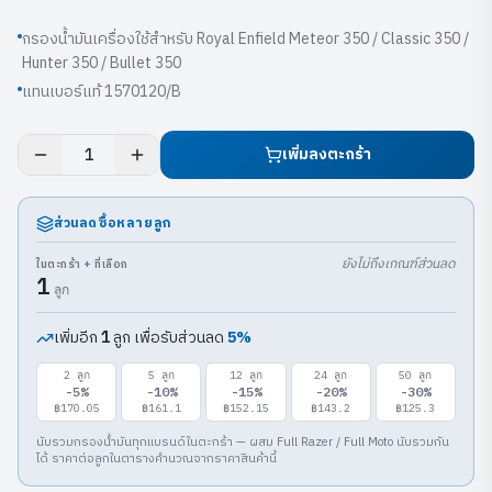
กรองน้ำมันเครื่องใช้สำหรับ Royal Enfield Meteor 350 / Classic 350 /
Hunter 350 / Bullet 350
แทนเบอร์แท้ 1570120/B
เพิ่มลงตะกร้า
1
ส่วนลดซื้อหลายลูก
ยังไม่ถึงเกณฑ์ส่วนลด
ในตะกร้า + ที่เลือก
1
ลูก
เพิ่มอีก
ลูก เพื่อรับส่วนลด
5
%
1
2
ลูก
5
ลูก
12
ลูก
24
ลูก
50
ลูก
-
5
%
-
10
%
-
15
%
-
20
%
-
30
%
฿170.05
฿161.1
฿152.15
฿143.2
฿125.3
นับรวมกรองน้ำมันทุกแบรนด์ในตะกร้า — ผสม Full Razer / Full Moto นับรวมกัน
ได้ ราคาต่อลูกในตารางคำนวณจากราคาสินค้านี้