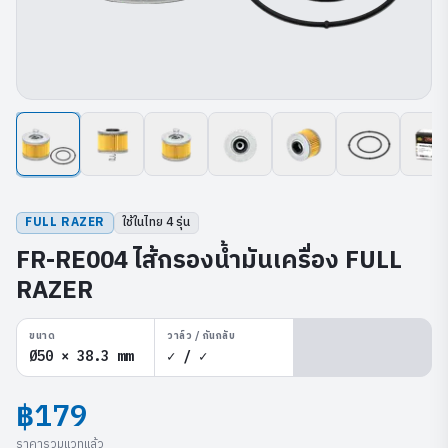
FULL RAZER
ใช้ในไทย
4
รุ่น
FR-RE004 ไส้กรองน้ำมันเครื่อง FULL
RAZER
ขนาด
วาล์ว / กันกลับ
Ø50 × 38.3 mm
✓ / ✓
฿179
ราคารวมแวทแล้ว