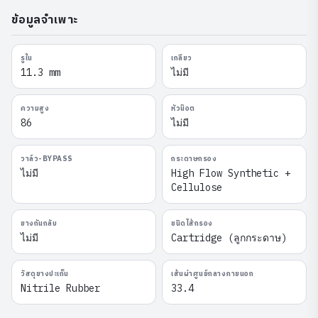
ข้อมูลจำเพาะ
รูใน
เกลียว
11.3 mm
ไม่มี
ความสูง
หัวน๊อต
86
ไม่มี
วาล์ว-BYPASS
กระดาษกรอง
ไม่มี
High Flow Synthetic +
Cellulose
ยางกันกลับ
ชนิดไส้กรอง
ไม่มี
Cartridge (ลูกกระดาษ)
วัสดุยางปะเก็น
เส้นผ่าศูนย์กลางภายนอก
Nitrile Rubber
33.4