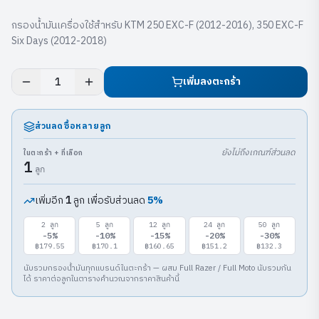
กรองน้ำมันเครื่องใช้สำหรับ KTM 250 EXC-F (2012-2016), 350 EXC-F
Six Days (2012-2018)
เพิ่มลงตะกร้า
1
ส่วนลดซื้อหลายลูก
ยังไม่ถึงเกณฑ์ส่วนลด
ในตะกร้า + ที่เลือก
1
ลูก
เพิ่มอีก
ลูก เพื่อรับส่วนลด
5
%
1
2
ลูก
5
ลูก
12
ลูก
24
ลูก
50
ลูก
-
5
%
-
10
%
-
15
%
-
20
%
-
30
%
฿179.55
฿170.1
฿160.65
฿151.2
฿132.3
นับรวมกรองน้ำมันทุกแบรนด์ในตะกร้า — ผสม Full Razer / Full Moto นับรวมกัน
ได้ ราคาต่อลูกในตารางคำนวณจากราคาสินค้านี้