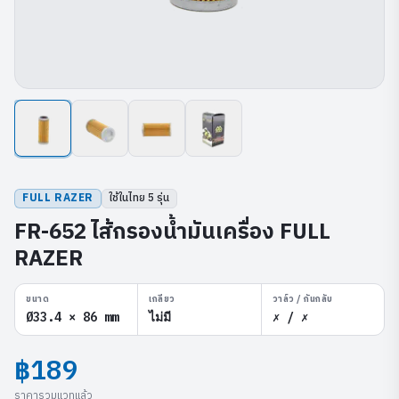
FULL RAZER
ใช้ในไทย
5
รุ่น
FR-652 ไส้กรองน้ำมันเครื่อง FULL
RAZER
ขนาด
เกลียว
วาล์ว / กันกลับ
Ø33.4 × 86 mm
ไม่มี
✗ / ✗
฿189
ราคารวมแวทแล้ว