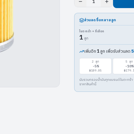
1
ส่วนลดซื้อหลายลูก
ในตะกร้า + ที่เลือก
1
ลูก
เพิ่มอีก
ลูก เพื่อรับส่วนลด
5
1
2
ลูก
5
ลูก
-
5
%
-
10
%
฿189.05
฿179.
นับรวมกรองน้ำมันทุกแบรนด์ในตะกร้า 
ราคาสินค้านี้