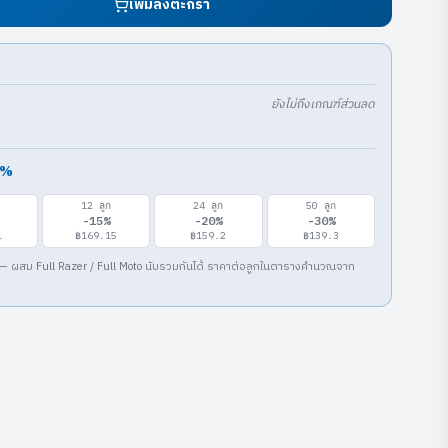
เพิ่มลงตะกร้า
ยังไม่ถึงเกณฑ์ส่วนลด
%
12
ลูก
24
ลูก
50
ลูก
-
15
%
-
20
%
-
30
%
1
฿169.15
฿159.2
฿139.3
— ผสม Full Razer / Full Moto นับรวมกันได้ ราคาต่อลูกในตารางคำนวณจาก