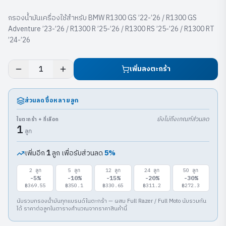
กรองน้ำมันเครื่องใช้สำหรับ BMW R1300 GS ’22-’26 / R1300 GS
Adventure ’23-’26 / R1300 R ’25-’26 / R1300 RS ’25-’26 / R1300 RT
’24-’26
เพิ่มลงตะกร้า
1
ส่วนลดซื้อหลายลูก
ยังไม่ถึงเกณฑ์ส่วนลด
ในตะกร้า + ที่เลือก
1
ลูก
เพิ่มอีก
ลูก เพื่อรับส่วนลด
5
%
1
2
ลูก
5
ลูก
12
ลูก
24
ลูก
50
ลูก
-
5
%
-
10
%
-
15
%
-
20
%
-
30
%
฿369.55
฿350.1
฿330.65
฿311.2
฿272.3
นับรวมกรองน้ำมันทุกแบรนด์ในตะกร้า — ผสม Full Razer / Full Moto นับรวมกัน
ได้ ราคาต่อลูกในตารางคำนวณจากราคาสินค้านี้