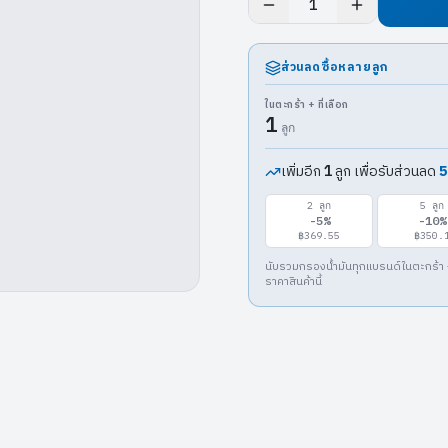
1
ส่วนลดซื้อหลายลูก
ในตะกร้า + ที่เลือก
1
ลูก
เพิ่มอีก
ลูก เพื่อรับส่วนลด
5
1
2
ลูก
5
ลูก
-
5
%
-
10
%
฿369.55
฿350.
นับรวมกรองน้ำมันทุกแบรนด์ในตะกร้า 
ราคาสินค้านี้