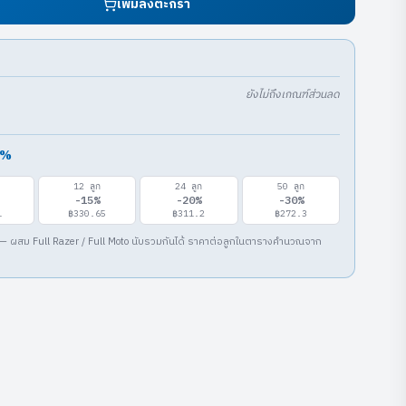
เพิ่มลงตะกร้า
ยังไม่ถึงเกณฑ์ส่วนลด
%
12
ลูก
24
ลูก
50
ลูก
-
15
%
-
20
%
-
30
%
1
฿330.65
฿311.2
฿272.3
— ผสม Full Razer / Full Moto นับรวมกันได้ ราคาต่อลูกในตารางคำนวณจาก