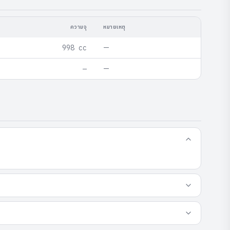
ความจุ
หมายเหตุ
—
998 cc
—
—