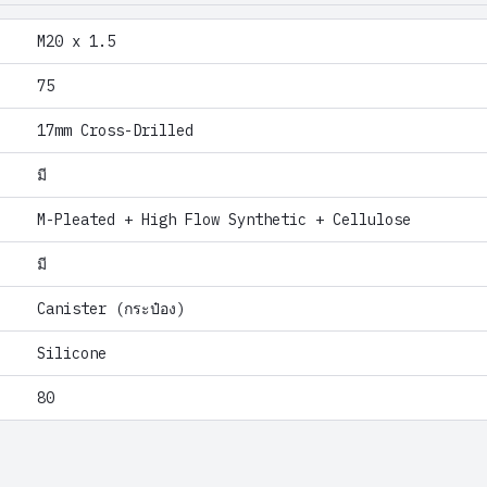
M20 x 1.5
75
17mm Cross-Drilled
มี
M-Pleated + High Flow Synthetic + Cellulose
มี
Canister (กระป๋อง)
Silicone
80