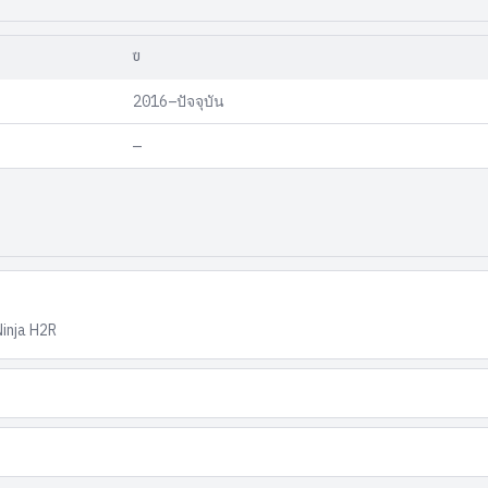
ปี
2016–ปัจจุบัน
—
Ninja H2R