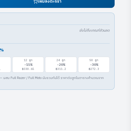
เพิ่มลงตะกร้า
ยังไม่ถึงเกณฑ์ส่วนลด
%
12
ลูก
24
ลูก
50
ลูก
-
15
%
-
20
%
-
30
%
1
฿330.65
฿311.2
฿272.3
— ผสม Full Razer / Full Moto นับรวมกันได้ ราคาต่อลูกในตารางคำนวณจาก