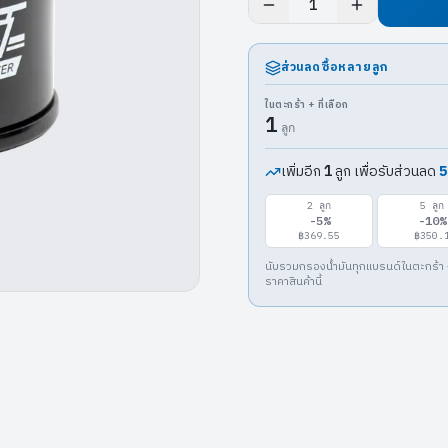
1
ส่วนลดซื้อหลายลูก
ในตะกร้า + ที่เลือก
1
ลูก
เพิ่มอีก
ลูก เพื่อรับส่วนลด
5
1
2
ลูก
5
ลูก
-
5
%
-
10
%
฿369.55
฿350.
นับรวมกรองน้ำมันทุกแบรนด์ในตะกร้า 
ราคาสินค้านี้