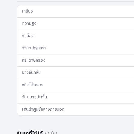
เกลียว
ความสูง
หัวน๊อต
วาล์ว-bypass
กระดาษกรอง
ยางกันกลับ
ชนิดไส้กรอง
วัสดุยางปะเก็น
เส้นผ่าศูนย์กลางภายนอก
รุ่นรถที่ใช้ได้
(
2
รุ่น)