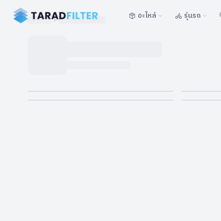
อะไหล่
รุ่นรถ