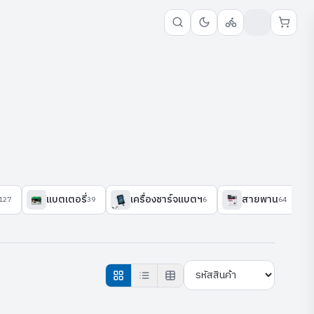
แบตเตอรี่
เครื่องชาร์จแบตฯ
สายพาน
ช
127
39
6
64