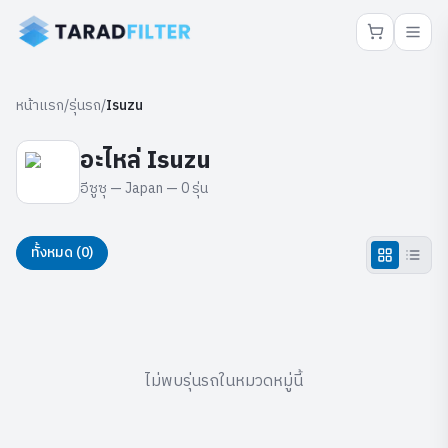
หน้าแรก
/
รุ่นรถ
/
Isuzu
อะไหล่
Isuzu
อีซูซุ
—
Japan
—
0
รุ่น
ทั้งหมด (
0
)
ไม่พบรุ่นรถในหมวดหมู่นี้