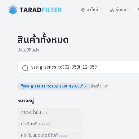
อะไหล่
รุ่นรถ
สินค้าทั้งหมด
ยังไม่มีสินค้า
"yss-g-series-tc302-350t-12-859"
ล้างทั้งหมด
หมวดหมู่
กรองน้ำมัน
(
61
)
น้ำมันเครื่อง
(
26
)
หัวเทียนมอเตอร์ไซค์
(
166
)