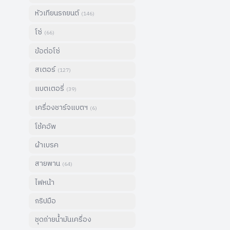
หัวเทียนรถยนต์
(
146
)
โซ่
(
66
)
ข้อต่อโซ่
สเตอร์
(
127
)
แบตเตอรี่
(
39
)
เครื่องชาร์จแบตฯ
(
6
)
โช้คอัพ
ผ้าเบรค
สายพาน
(
64
)
ไฟหน้า
กริปมือ
ชุดถ่ายน้ำมันเครื่อง