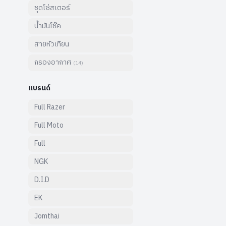
ชุดโซ่สเตอร์
น้ำมันโช๊ค
สายหัวเทียน
กรองอากาศ
(
14
)
แบรนด์
Full Razer
Full Moto
Full
NGK
D.I.D
EK
Jomthai