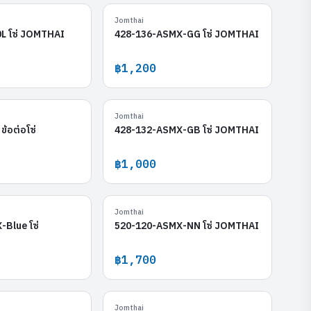
420N-RED-120L
428-136-ASMX-GG
Jomthai
L โซ่ JOMTHAI
428-136-ASMX-GG โซ่ JOMTHAI
฿1,200
525-ASMX-BB
428-132-ASMX-GB
Jomthai
้อต่อโซ่
428-132-ASMX-GB โซ่ JOMTHAI
฿1,000
520-120-ASMX-Blue
520-120-ASMX-NN
Jomthai
Blue โซ่
520-120-ASMX-NN โซ่ JOMTHAI
฿1,700
525-120-ASMX-GB
520-120-HDR-GG
Jomthai