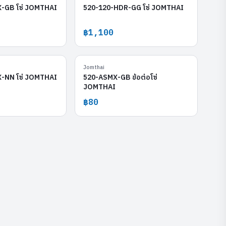
-GB โซ่ JOMTHAI
520-120-HDR-GG โซ่ JOMTHAI
฿1,100
428-136-ASMX-NN
520-ASMX-GB
Jomthai
-NN โซ่ JOMTHAI
520-ASMX-GB ข้อต่อโซ่
JOMTHAI
฿80