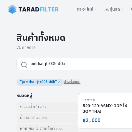
อะไหล่
รุ่นรถ
สินค้าทั้งหมด
70 รายการ
"jomthai-jtr005-40b"
ล้างทั้งหมด
หมวดหมู่
520-120-
Jomthai
520-120-ASMX-GGP โซ่
กรองน้ำมัน
(
61
)
JOMTHAI
น้ำมันเครื่อง
(
26
)
฿2,000
หัวเทียนมอเตอร์ไซค์
(
166
)