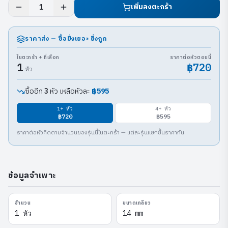
เพิ่มลงตะกร้า
1
ราคาส่ง — ซื้อยิ่งเยอะ ยิ่งถูก
ในตะกร้า + ที่เลือก
ราคาต่อหัวตอนนี้
1
฿720
หัว
ซื้ออีก
หัว เหลือหัวละ
฿595
3
1
+ หัว
4
+ หัว
฿720
฿595
ราคาต่อหัวคิดตามจำนวนของรุ่นนี้ในตะกร้า — แต่ละรุ่นแยกขั้นราคากัน
ข้อมูลจำเพาะ
จำนวน
ขนาดเกลียว
1 หัว
14 mm